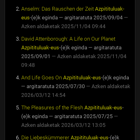
Anselm: Das Rauschen der Zeit
Azpitituluak-
eus
-(e)k eginda
—
argitaratuta
2025/09/04
—
Azken aldaketak
2025/11/04 09:44
David Attenborough: A Life on Our Planet
Azpitituluak-eus
-(e)k eginda
—
argitaratuta
2025/09/01
—
Azken aldaketak
2025/11/04
09:48
And Life Goes On
Azpitituluak-eus
-(e)k eginda
—
argitaratuta
2025/07/30
—
Azken aldaketak
2026/03/12 14:54
The Pleasures of the Flesh
Azpitituluak-eus
-
(e)k eginda
—
argitaratuta
2025/07/25
—
Azken aldaketak
2026/03/12 13:05
Die Liebeskümmerer
Azpitituluak-eus
-(e)k