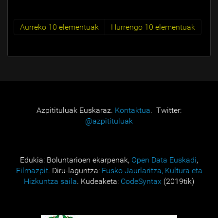
Aurreko 10 elementuak
Hurrengo 10 elementuak
Azpitituluak Euskaraz.
Kontaktua
. Twitter:
@azpitituluak
Edukia: Boluntarioen ekarpenak,
Open Data Euskadi
,
Filmazpit
. Diru-laguntza:
Eusko Jaurlaritza, Kultura eta
Hizkuntza saila
. Kudeaketa:
CodeSyntax
(2019tik)