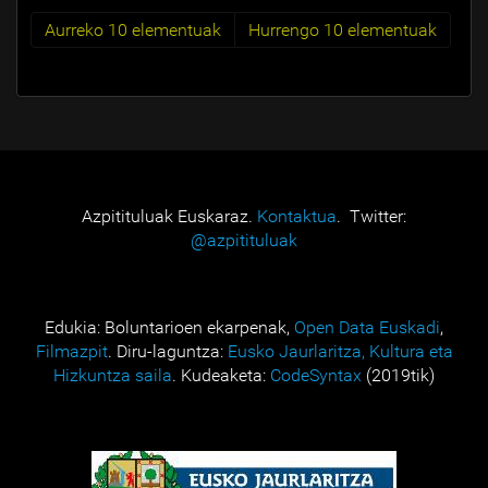
Aurreko 10 elementuak
Hurrengo 10 elementuak
Azpitituluak Euskaraz.
Kontaktua
. Twitter:
@azpitituluak
Edukia: Boluntarioen ekarpenak,
Open Data Euskadi
,
Filmazpit
. Diru-laguntza:
Eusko Jaurlaritza, Kultura eta
Hizkuntza saila
. Kudeaketa:
CodeSyntax
(2019tik)