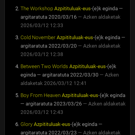
The Workshop
Azpitituluak-eus
-(e)k eginda
—
argitaratuta
2020/03/16
—
Azken aldaketak
2026/03/12 12:33
Cold November
Azpitituluak-eus
-(e)k eginda
—
argitaratuta
2022/03/20
—
Azken aldaketak
2026/03/12 12:38
Between Two Worlds
Azpitituluak-eus
-(e)k
eginda
—
argitaratuta
2022/03/30
—
Azken
aldaketak
2026/03/12 12:41
Boy From Heaven
Azpitituluak-eus
-(e)k eginda
—
argitaratuta
2023/03/26
—
Azken aldaketak
2026/03/12 12:43
Glory
Azpitituluak-eus
-(e)k eginda
—
argitaratuta
2022/03/23
—
Azken aldaketak