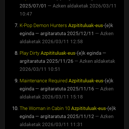
2025/07/01
—
Azken aldaketak
2026/03/11
10:47
K-Pop Demon Hunters
Azpitituluak-eus
-(e)k
eginda
—
argitaratuta
2025/12/11
—
Azken
aldaketak
2026/03/11 12:58
Play Dirty
Azpitituluak-eus
-(e)k eginda
—
argitaratuta
2025/11/26
—
Azken aldaketak
2026/03/11 10:51
Maintenance Required
Azpitituluak-eus
-(e)k
eginda
—
argitaratuta
2025/11/16
—
Azken
aldaketak
2026/03/11 15:18
The Woman in Cabin 10
Azpitituluak-eus
-(e)k
eginda
—
argitaratuta
2025/11/12
—
Azken
aldaketak
2026/03/11 11:31