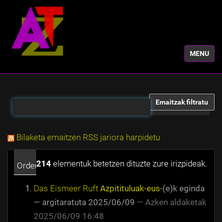
N
TOGGLE N
a
b
i
g
a
Emaitzak filtratu
z
i
o
a
Bilaketa emaitzen RSS jariora harpidetu
214
elementuk betetzen dituzte zure irizpideak.
Ordenatu
errelebantzia
data (berriena lehenengo
Das Eismeer Ruft
Azpitituluak-eus
-(e)k eginda
—
argitaratuta
2025/06/09
—
Azken aldaketak
2025/06/09 16:48