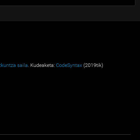
zkuntza saila
. Kudeaketa:
CodeSyntax
(2019tik)