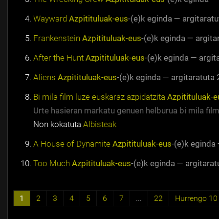
Wayward
Azpitituluak-eus
-(e)k eginda
—
argitaratu
Frankenstein
Azpitituluak-eus
-(e)k eginda
—
argita
After the Hunt
Azpitituluak-eus
-(e)k eginda
—
argit
Aliens
Azpitituluak-eus
-(e)k eginda
—
argitaratuta
Bi mila film luze euskaraz azpidatzita
Azpitituluak-e
Urte hasieran markatu genuen helburua bi mila fil
Non kokatuta
Albisteak
A House of Dynamite
Azpitituluak-eus
-(e)k eginda
Too Much
Azpitituluak-eus
-(e)k eginda
—
argitarat
1
2
3
4
5
6
7
...
22
Hurrengo 10