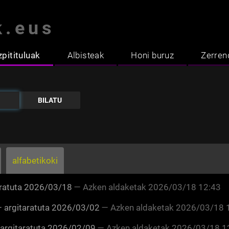
k.eus
zpitituluak
Albisteak
Honi buruz
Zerren
alfabetikoki
ratuta
2026/03/18
—
Azken aldaketak
2026/03/18 12:43
—
argitaratuta
2026/03/02
—
Azken aldaketak
2026/03/18 
argitaratuta
2026/02/09
—
Azken aldaketak
2026/03/18 1