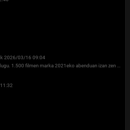
ak
2026/03/16 09:04
 dugu. 1.500 filmen marka 2021eko abenduan izan zen ...
11:32