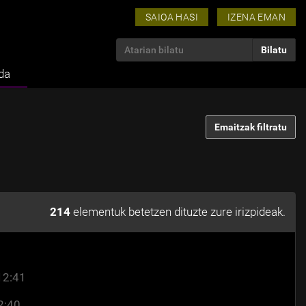
SAIOA HASI
IZENA EMAN
Bilatu atarian
da
Emaitzak filtratu
214
elementuk betetzen dituzte zure irizpideak.
12:41
2:40