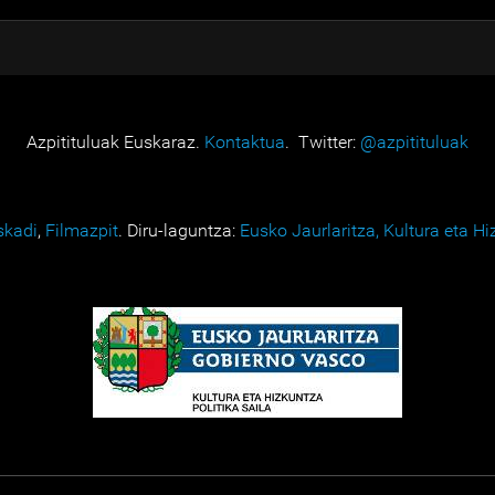
Azpitituluak Euskaraz.
Kontaktua
. Twitter:
@azpitituluak
skadi
,
Filmazpit
. Diru-laguntza:
Eusko Jaurlaritza, Kultura eta Hi