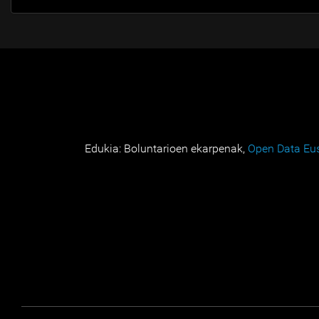
Edukia: Boluntarioen ekarpenak,
Open Data Eu