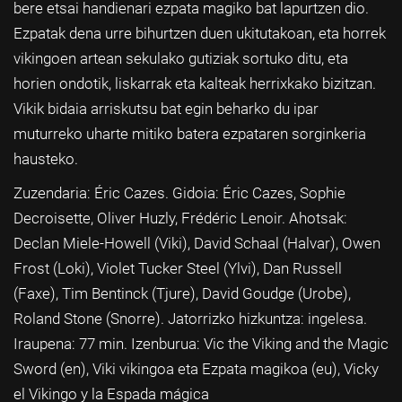
bere etsai handienari ezpata magiko bat lapurtzen dio.
Ezpatak dena urre bihurtzen duen ukitutakoan, eta horrek
vikingoen artean sekulako gutiziak sortuko ditu, eta
horien ondotik, liskarrak eta kalteak herrixkako bizitzan.
Vikik bidaia arriskutsu bat egin beharko du ipar
muturreko uharte mitiko batera ezpataren sorginkeria
hausteko.
Zuzendaria: Éric Cazes. Gidoia: Éric Cazes, Sophie
Decroisette, Oliver Huzly, Frédéric Lenoir. Ahotsak:
Declan Miele-Howell (Viki), David Schaal (Halvar), Owen
Frost (Loki), Violet Tucker Steel (Ylvi), Dan Russell
(Faxe), Tim Bentinck (Tjure), David Goudge (Urobe),
Roland Stone (Snorre). Jatorrizko hizkuntza: ingelesa.
Iraupena: 77 min. Izenburua: Vic the Viking and the Magic
Sword (en), Viki vikingoa eta Ezpata magikoa (eu), Vicky
el Vikingo y la Espada mágica