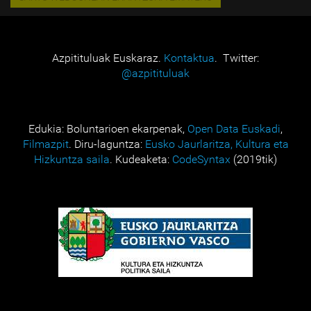
Azpitituluak Euskaraz.
Kontaktua
. Twitter:
@azpitituluak
Edukia: Boluntarioen ekarpenak,
Open Data Euskadi
,
Filmazpit
. Diru-laguntza:
Eusko Jaurlaritza, Kultura eta
Hizkuntza saila
. Kudeaketa:
CodeSyntax
(2019tik)