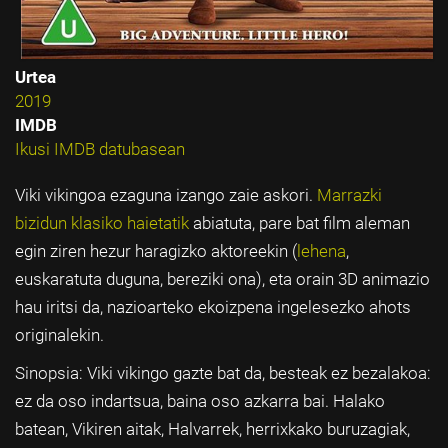
Urtea
2019
IMDB
Ikusi IMDB datubasean
Viki vikingoa ezaguna izango zaie askori.
Marrazki
bizidun klasiko haietatik
abiatuta, pare bat film aleman
egin ziren hezur haragizko aktoreekin (
lehena
,
euskaratuta duguna, bereziki ona), eta orain 3D animazio
hau iritsi da, nazioarteko ekoizpena ingelesezko ahots
originalekin.
Sinopsia: Viki vikingo gazte bat da, besteak ez bezalakoa:
ez da oso indartsua, baina oso azkarra bai. Halako
batean, Vikiren aitak, Halvarrek, herrixkako buruzagiak,