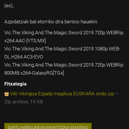
(es),
Azpidatziak bat etorriko dira bertsio hauekin:
Vic.The.Viking.And.The.Magic.Sword.2019.720p.WEBRip.
x264.AAC-[YTS.MX]
Vic.The.Viking.And.The.Magic.Sword.2019.1080p.WEB-
DL.H264.AC3-EVO
Vic.The.Viking.And.The.Magic.Sword.2019.720p.WEBRip.
800MB.x264-GalaxyRG[TGx]
Fitxategia
Viki Vikingoa Ezpata magikoa EUSKARA ondo.zip
—
Zip archive, 19 KB