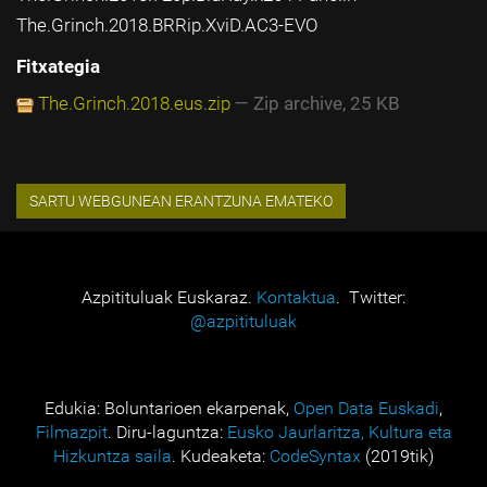
The.Grinch.2018.BRRip.XviD.AC3-EVO
Fitxategia
The.Grinch.2018.eus.zip
— Zip archive, 25 KB
Azpitituluak Euskaraz.
Kontaktua
. Twitter:
@azpitituluak
Edukia: Boluntarioen ekarpenak,
Open Data Euskadi
,
Filmazpit
. Diru-laguntza:
Eusko Jaurlaritza, Kultura eta
Hizkuntza saila
. Kudeaketa:
CodeSyntax
(2019tik)