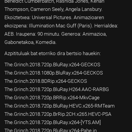
Benedict Cumberbatch, Rashida Jones, Kenan
Thompson, Cameron Seely, Angela Lansbury.
Ekoiztetxea: Universal Pictures. Animazioaren
ekoizpena: Illumination Mac Guff (Paris). Herrialdea:
AEB. Iraupena: 90 minutu. Generoa: Animazioa,
Gabonetakoa, Komedia.
Azpitituluak bat etorriko dira bertsio hauekin:
The.Grinch.2018.720p.BluRay.x264-GECKOS
The.Grinch.2018.1080p.BluRay.x264-GECKOS
The.Grinch.2018.BDRip.x264-GECKOS
The.Grinch.2018.720p.BluRay.H264.AAC-RARBG
The.Grinch.2018.720p.BRRip.x264-MkvCage
The.Grinch.2018.720p.BluRay.HEVC.x265-RMTeam
The.Grinch.2018.720p.BrRip.2CH.x265.HEVC-PSA
The.Grinch.2018.720p.BluRay.x264-[YTS.AM]
The.Grinch.2018.720p.BluRay.x264-Pahe.in