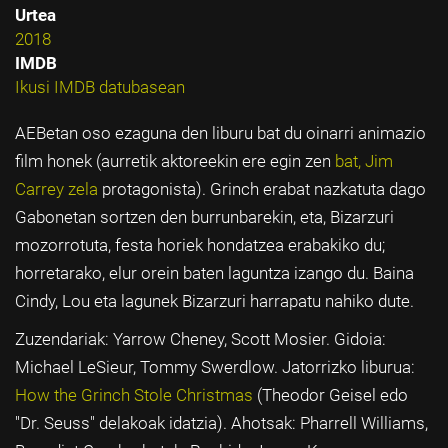
Urtea
2018
IMDB
Ikusi IMDB datubasean
AEBetan oso ezaguna den liburu bat du oinarri animazio
film honek (aurretik aktoreekin ere egin zen
bat, Jim
Carrey zela
protagonista). Grinch erabat nazkatuta dago
Gabonetan sortzen den burrunbarekin, eta, Bizarzuri
mozorrotuta, festa horiek hondatzea erabakiko du;
horretarako, elur orein baten laguntza izango du. Baina
Cindy, Lou eta lagunek Bizarzuri harrapatu nahiko dute.
Zuzendariak: Yarrow Cheney, Scott Mosier. Gidoia:
Michael LeSieur, Tommy Swerdlow. Jatorrizko liburua:
How the Grinch Stole Christmas
(Theodor Geisel edo
"Dr. Seuss" delakoak idatzia). Ahotsak: Pharrell Williams,