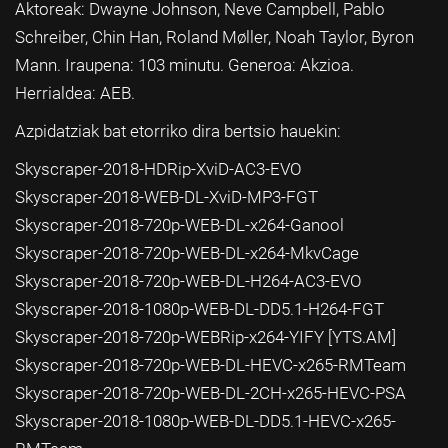
Aktoreak: Dwayne Johnson, Neve Campbell, Pablo
Schreiber, Chin Han, Roland Møller, Noah Taylor, Byron
Mann. Iraupena: 103 minutu. Generoa: Akzioa.
Herrialdea: AEB.
Azpidatziak bat etorriko dira bertsio hauekin:
Skyscraper-2018-HDRip-XviD-AC3-EVO
Skyscraper-2018-WEB-DL-XviD-MP3-FGT
Skyscraper-2018-720p-WEB-DL-x264-Ganool
Skyscraper-2018-720p-WEB-DL-x264-MkvCage
Skyscraper-2018-720p-WEB-DL-H264-AC3-EVO
Skyscraper-2018-1080p-WEB-DL-DD5.1-H264-FGT
Skyscraper-2018-720p-WEBRip-x264-YIFY [YTS.AM]
Skyscraper-2018-720p-WEB-DL-HEVC-x265-RMTeam
Skyscraper-2018-720p-WEB-DL-2CH-x265-HEVC-PSA
Skyscraper-2018-1080p-WEB-DL-DD5.1-HEVC-x265-