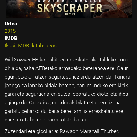
Urtea
2018
IMDB
Ikusi IMDB datubasean
Will Sawyer FBIko bahituen erreskaterako taldeko buru
ohia da, baita AEBetako armadako beteranoa ere. Gaur
egun, etxe orratzen segurtasunaz arduratzen da. Txinara
joango da laneko bidaia batean; han, munduko eraikinik
garai eta seguruenaren sutea leporatuko diote, eta ihes
egingo du. Ondorioz, errudunak bilatu eta bere izena
garbitu beharko du, baita bere familia erreskatatu ere,
etxe orratz batean harrapatuta baitago.
Zuzendari eta gidoilaria: Rawson Marshall Thurber.