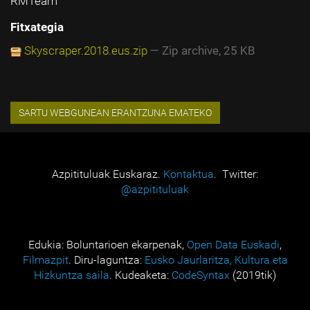
RMTeam
Fitxategia
Skyscraper.2018.eus.zip
— Zip archive, 25 KB
Azpitituluak Euskaraz.
Kontaktua
. Twitter:
@azpitituluak
Edukia: Boluntarioen ekarpenak,
Open Data Euskadi
,
Filmazpit
. Diru-laguntza:
Eusko Jaurlaritza, Kultura eta
Hizkuntza saila
. Kudeaketa:
CodeSyntax
(2019tik)