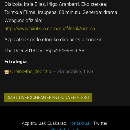
Olaizola, Iraia Elias, Iñigo Aranbarri. Ekoiztetxea:
Txintxua Films. Iraupena: 88 minutu. Generoa: drama.
Webgune ofiziala:
http://www.txintxua.com/eu/filmak/oreina
Azpidatziak ondo etorriko dira bertsio honekin:
The.Deer.2018.DVDRip.x264-BiPOLAR
Fitxategia
Oreina-the_deer.zip
— Zip archive, 1 KB
Azpitituluak Euskaraz.
Kontaktua
. Twitter:
@azpitituluak