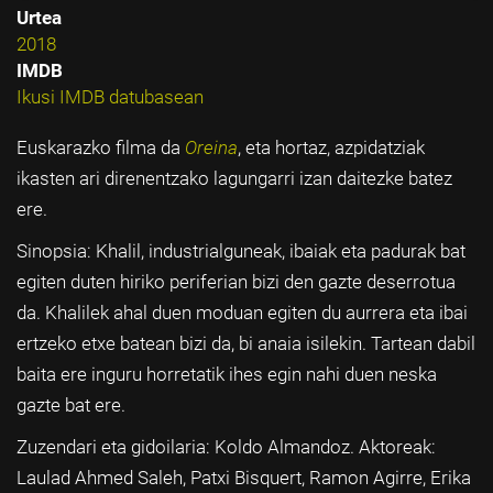
Urtea
2018
IMDB
Ikusi IMDB datubasean
Euskarazko filma da
Oreina
, eta hortaz, azpidatziak
ikasten ari direnentzako lagungarri izan daitezke batez
ere.
Sinopsia: Khalil, industrialguneak, ibaiak eta padurak bat
egiten duten hiriko periferian bizi den gazte deserrotua
da. Khalilek ahal duen moduan egiten du aurrera eta ibai
ertzeko etxe batean bizi da, bi anaia isilekin. Tartean dabil
baita ere inguru horretatik ihes egin nahi duen neska
gazte bat ere.
Zuzendari eta gidoilaria: Koldo Almandoz. Aktoreak:
Laulad Ahmed Saleh, Patxi Bisquert, Ramon Agirre, Erika