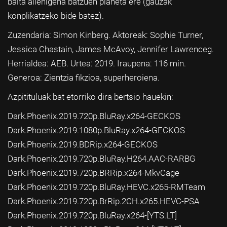
baita alienigena batzuen planeta ere (gauzak
konplikatzeko bide batez).
Zuzendaria: Simon Kinberg. Aktoreak: Sophie Turner,
Jessica Chastain, James McAvoy, Jennifer Lawrenceg.
Herrialdea: AEB. Urtea: 2019. Iraupena: 116 min.
Generoa: Zientzia fikzioa, superheroiena.
Azpitituluak bat etorriko dira bertsio hauekin:
Dark.Phoenix.2019.720p.BluRay.x264-GECKOS
Dark.Phoenix.2019.1080p.BluRay.x264-GECKOS
Dark.Phoenix.2019.BDRip.x264-GECKOS
Dark.Phoenix.2019.720p.BluRay.H264.AAC-RARBG
Dark.Phoenix.2019.720p.BRRip.x264-MkvCage
Dark.Phoenix.2019.720p.BluRay.HEVC.x265-RMTeam
Dark.Phoenix.2019.720p.BrRip.2CH.x265.HEVC-PSA
Dark.Phoenix.2019.720p.BluRay.x264-[YTS.LT]