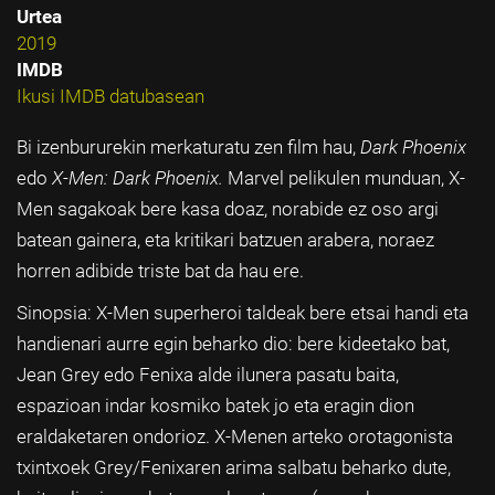
Urtea
2019
IMDB
Ikusi IMDB datubasean
Bi izenbururekin merkaturatu zen film hau,
Dark Phoenix
edo
X-Men: Dark Phoenix.
Marvel pelikulen munduan, X-
Men sagakoak bere kasa doaz, norabide ez oso argi
batean gainera, eta kritikari batzuen arabera, noraez
horren adibide triste bat da hau ere.
Sinopsia: X-Men superheroi taldeak bere etsai handi eta
handienari aurre egin beharko dio: bere kideetako bat,
Jean Grey edo Fenixa alde ilunera pasatu baita,
espazioan indar kosmiko batek jo eta eragin dion
eraldaketaren ondorioz. X-Menen arteko orotagonista
txintxoek Grey/Fenixaren arima salbatu beharko dute,