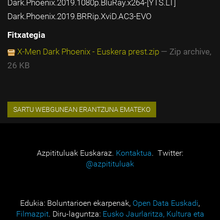
Dark.Phoenix.2019.1080p.BluRay.x264-[YTS.LT]
Dark.Phoenix.2019.BRRip.XviD.AC3-EVO
Fitxategia
X-Men Dark Phoenix - Euskera prest.zip
— Zip archive,
26 KB
Azpitituluak Euskaraz.
Kontaktua
. Twitter:
@azpitituluak
Edukia: Boluntarioen ekarpenak,
Open Data Euskadi
,
Filmazpit
. Diru-laguntza:
Eusko Jaurlaritza, Kultura eta