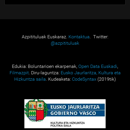
Azpitituluak Euskaraz.
Kontaktua
. Twitter:
@azpitituluak
Edukia: Boluntarioen ekarpenak,
Open Data Euskadi
,
Filmazpit
. Diru-laguntza:
Eusko Jaurlaritza, Kultura eta
Hizkuntza saila
. Kudeaketa:
CodeSyntax
(2019tik)