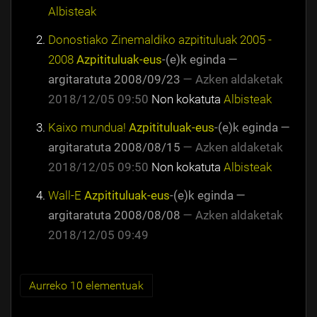
Albisteak
Donostiako Zinemaldiko azpitituluak 2005 -
2008
Azpitituluak-eus
-(e)k eginda
—
argitaratuta
2008/09/23
—
Azken aldaketak
2018/12/05 09:50
Non kokatuta
Albisteak
Kaixo mundua!
Azpitituluak-eus
-(e)k eginda
—
argitaratuta
2008/08/15
—
Azken aldaketak
2018/12/05 09:50
Non kokatuta
Albisteak
Wall-E
Azpitituluak-eus
-(e)k eginda
—
argitaratuta
2008/08/08
—
Azken aldaketak
2018/12/05 09:49
Aurreko 10 elementuak